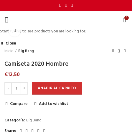
0
Click to enlarge
Start typing to see products you are looking for.
Close
Close
Close
Close
Close
Close
Close
Inicio
Big Bang
Camiseta 2020 Hombre
€
12,50
AÑADIR AL CARRITO
Compare
Add to wishlist
Categoría:
Big Bang
Share