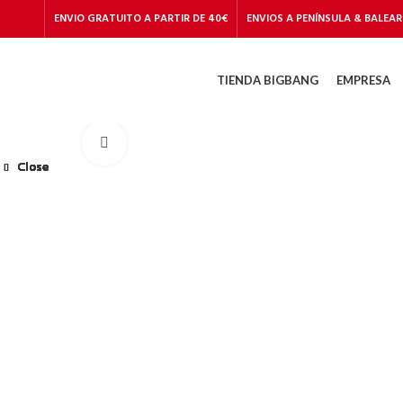
ENVIO GRATUITO A PARTIR DE 40€
ENVIOS A PENÍNSULA & BALEAR
TIENDA BIGBANG
EMPRESA
Start typing to see products you are looking for.
Click to enlarge
Close
Close
Close
Close
Close
Close
Close