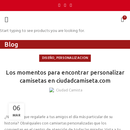
0
Start typing to see products you are looking for.
Blog
,
DISEÑO
PERSONALIZACION
Los momentos para encontrar personalizar
camisetas en ciudadcamiseta.com
Ciudad Camista
06
MAR
¿No sabes que regalarle a tus amigos el día más particular de su
historia? Obséquiales con camisetas personalizadas que los
conviertan en el centro de atención de todas las miradas. Vista a tu